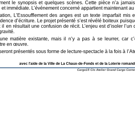
ement le synopsis et quelques scènes. Cette pièce n’a jamai
e et immédiate. L’événement concerné appartient maintenant au p
uation, L’Essoufflement des anges est un texte imparfait mis 
idence d’écriture. Le projet présenté s’est révélé boiteux puisq
 il en résultait une confusion de récit. L’enjeu est d’isoler l’un
ravité.
ne matière existante, mais il n’y a pas à se leurrer, car c’e
tre en œuvre.
eront présentés sous forme de lecture-spectacle à la fois à l’A
avec l'aide de la Ville de La Chaux-de-Fonds et de la Loterie roman
Cargo15 C/o Atelier Grand Cargo
Corne