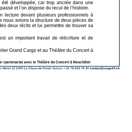
s été développée, car trop ancrée dans une
assé et l’on dispose du recul de l’histoire.
en lecture devant plusieurs professionnels à
ue nous avions la structure de deux pièces de
 des deux récits et lui permettre de trouver sa
st un important travail de réécriture et de
telier Grand Cargo et au Théâtre du Concert à
de / partenariat avec le Théâtre du Concert à Neuchâtel
s Morel 13 2300 La Chaux-de-Fonds Suisse + 41 78 626 76 50
contact@cargo15.ch