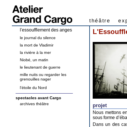
théâtre
ex
l'essoufflement des anges
L'Essouffl
le journal du silence
la mort de Vladimir
la rivière à la mer
Niobé, un matin
le lieutenant de guerre
mille nuits ou regarder les
grenouilles nager
l'étoile du Nord
spectacles avant Cargo
archives théâtre
projet
Nous mettons en 
sous forme d’éb
Dans un des cas,