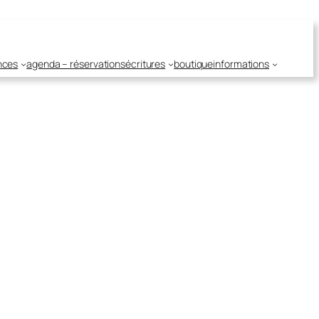
nces
agenda – réservations
écritures
boutique
informations