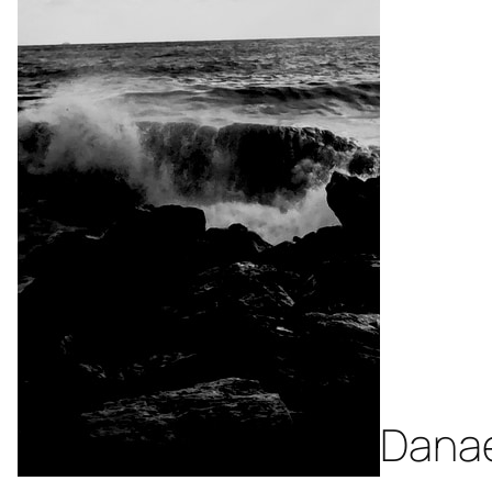
Danaé