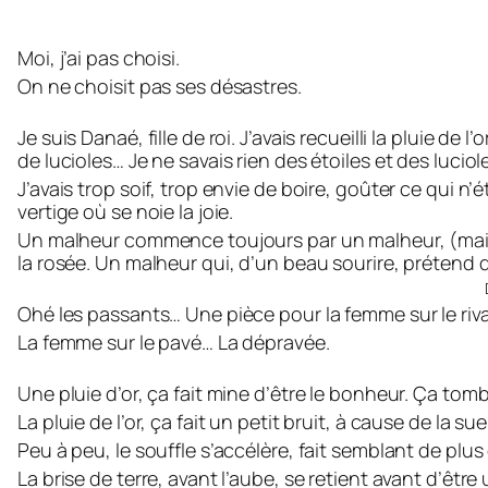
Moi, j’ai pas choisi.
On ne choisit pas ses désastres.
Je suis Danaé, fille de roi. J’avais recueilli la pluie de
de lucioles… Je ne savais rien des étoiles et des luciol
J’avais trop soif, trop envie de boire, goûter ce qui 
vertige où se noie la joie.
Un malheur commence toujours par un malheur, (mais) u
la rosée. Un malheur qui, d’un beau sourire, prétend q
Ohé les passants… Une pièce pour la femme sur le riv
La femme sur le pavé… La dépravée.
Une pluie d’or, ça fait mine d’être le bonheur. Ça tombe
La pluie de l’or, ça fait un petit bruit, à cause de la s
Peu à peu, le souffle s’accélère, fait semblant de pl
La brise de terre, avant l’aube, se retient avant d’être 