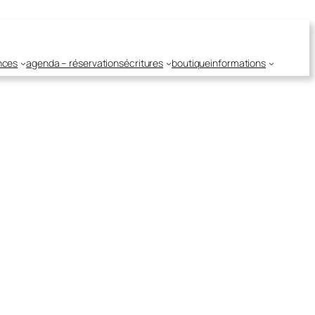
nces
agenda – réservations
écritures
boutique
informations