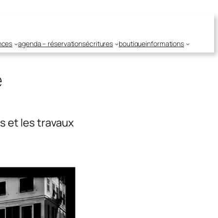
nces
agenda – réservations
écritures
boutique
informations
e
 et les travaux