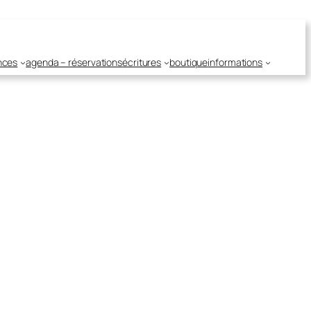
nces
agenda – réservations
écritures
boutique
informations