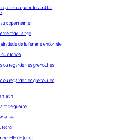
es paroles quand le vent les
 ?
has oppenheimer
flement de l’ange
 main tiède de la femme endormie
l du silence
ts ou regarder les grenouilles
ts ou regarder les grenouilles
n matin
nant de guerre
térieuse
du Nord
nouvelle de juillet