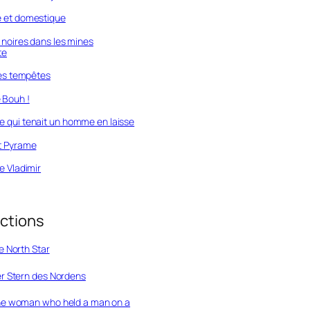
 et domestique
s noires dans les mines
te
des tempêtes
Bouh !
 qui tenait un homme en laisse
t Pyrame
e Vladimir
ctions
e North Star
r Stern des Nordens
e woman who held a man on a