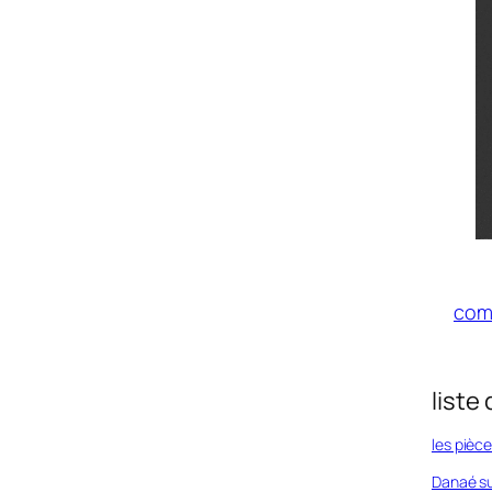
comm
liste 
les pièce
Danaé sur