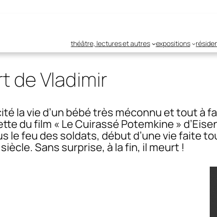
théâtre, lectures et autres
expositions
réside
t de Vladimir
té la vie d’un bébé très méconnu et tout à fai
sette du film « Le Cuirassé Potemkine » d’Eise
us le feu des soldats, début d’une vie faite t
iècle. Sans surprise, à la fin, il meurt !