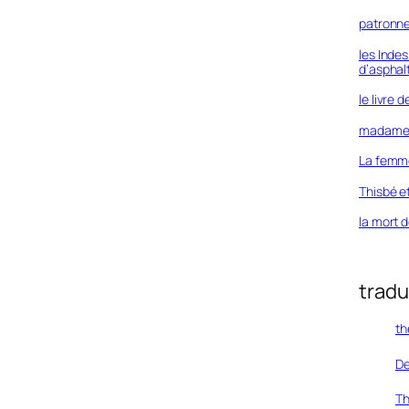
patronne
les Inde
d’asphal
le livre 
madame 
La femme
Thisbé e
la mort d
tradu
th
De
Th