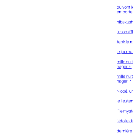
où vont l
emporte
hibakus
l’essouf
tenir la
le journa
mille nui
nager ♀︎
mille nui
nager ♂︎
Niobé, u
le lieute
l’île mys
l’étoile 
dernière 