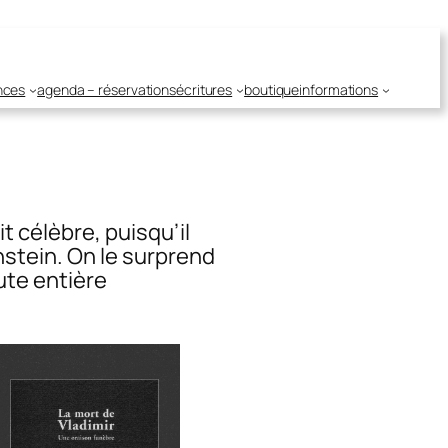
nces
agenda – réservations
écritures
boutique
informations
t célèbre, puisqu’il
nstein. On le surprend
oute entière