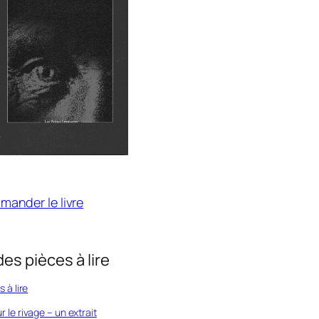
ander le livre
des pièces à lire
s à lire
 le rivage – un extrait