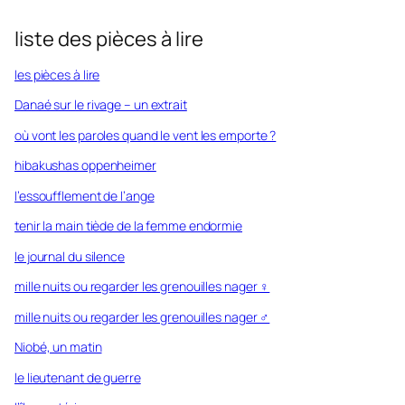
liste des pièces à lire
les pièces à lire
Danaé sur le rivage – un extrait
où vont les paroles quand le vent les emporte ?
hibakushas oppenheimer
l’essoufflement de l’ange
tenir la main tiède de la femme endormie
le journal du silence
mille nuits ou regarder les grenouilles nager ♀︎
mille nuits ou regarder les grenouilles nager ♂︎
Niobé, un matin
le lieutenant de guerre