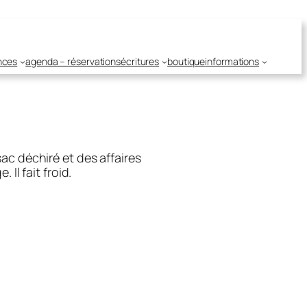
nces
agenda – réservations
écritures
boutique
informations
ac déchiré et des affaires
Il fait froid.